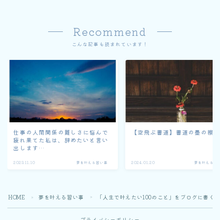
Recommend
こんな記事も読まれています！
仕事の人間関係の難しさに悩んで
【空飛ぶ書道】書道の墨の擦
疲れ果てた私は、辞めたいと言い
出します…
2023.11.10
夢を叶える習い事
2024.01.20
夢を叶える習
HOME
夢を叶える習い事
「人生で叶えたい100のこと」をブログに書く
＞
＞
プライバシーポリシー