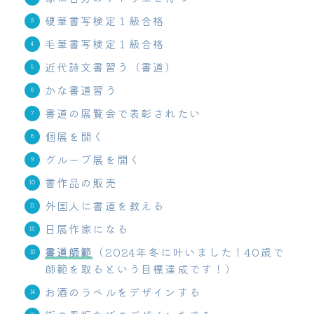
硬筆書写検定１級合格
毛筆書写検定１級合格
近代詩文書習う（書道）
かな書道習う
書道の展覧会で表彰されたい
個展を開く
グループ展を開く
書作品の販売
外国人に書道を教える
日展作家になる
書道師範
（2024年冬に叶いました！40歳で
師範を取るという目標達成です！）
お酒のラベルをデザインする